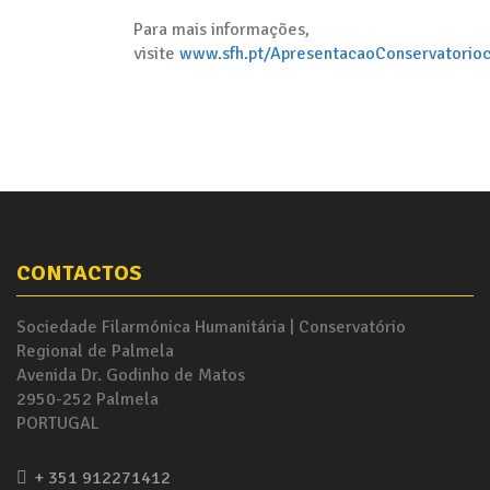
Para mais informações,
visite
www.sfh.pt/ApresentacaoConservatorioc
CONTACTOS
Sociedade Filarmónica Humanitária | Conservatório
Regional de Palmela
Avenida Dr. Godinho de Matos
2950-252 Palmela
PORTUGAL
+ 351 912271412