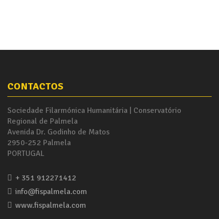
CONTACTOS
Sociedade Filarmónica Humanitária | Conservatório
Regional de Palmela
Avenida Dr. Godinho de Matos
2950-252 Palmela
PORTUGAL
+ 351 912271412
info@fispalmela.com
www.fispalmela.com