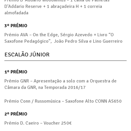
Prémio D´Addario Woodwinds – 1 caixa de Palhetas
D’Addario Reserve + 1 abraçadeira H + 1 correia
almofadada
3º PRÉMIO
Prémio AVA – On the Edge, Sérgio Azevedo + Livro “O
Saxofone Pedagógico”, João Pedro Silva e Lino Guerreiro
ESCALÃO JÚNIOR
1º PRÉMIO
Prémio GNR – Apresentação a solo com a Orquestra de
Câmara da GNR, na Temporada 2016/17
Prémio Conn / Russomúsica – Saxofone Alto CONN AS650
2º PRÉMIO
Prémio D. Caeiro – Voucher 250€