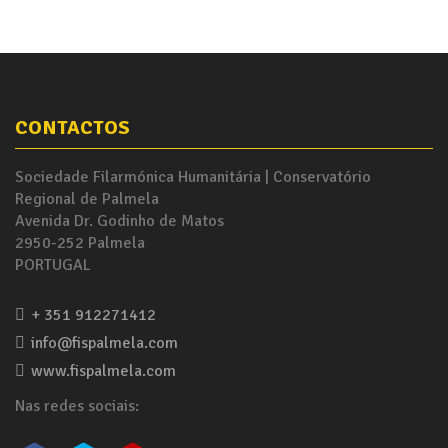
CONTACTOS
Sociedade Filarmónica Humanitária | Conservatório
Regional de Palmela
Avenida Dr. Godinho de Matos
2950-252 Palmela
PORTUGAL
+ 351 912271412
info@fispalmela.com
www.fispalmela.com
Nas redes sociais: