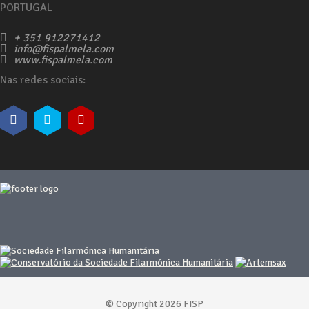
PORTUGAL
+ 351 912271412
info@fispalmela.com
www.fispalmela.com
Nas redes sociais:
© Copyright 2026 FISP