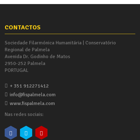
CONTACTOS
Sociedade Filarmónica Humanitária | Conservatório
Regional de Palmela
Avenida Dr. Godinho de Matos
2950-252 Palmela
PORTUGAL
+ 351 912271412
info@fispalmela.com
www.fispalmela.com
Nas redes sociais: