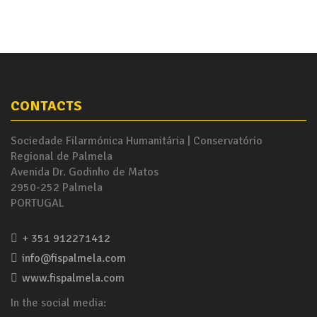
CONTACTS
Sociedade Filarmónica Humanitária | Conservatório
Regional de Palmela
Avenida Dr. Godinho de Matos
2950-252 Palmela
PORTUGAL
+ 351 912271412
info@fispalmela.com
www.fispalmela.com
In the social media: